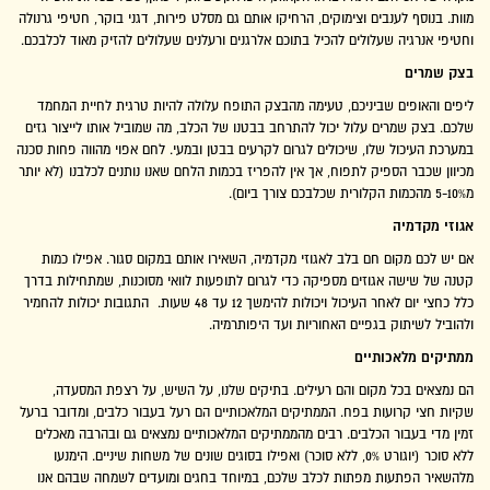
מוות. בנוסף לענבים וצימוקים, הרחיקו אותם גם מסלט פירות, דגני בוקר, חטיפי גרנולה
וחטיפי אנרגיה שעלולים להכיל בתוכם אלרגנים ורעלנים שעלולים להזיק מאוד לכלבכם.
בצק שמרים
ליפים והאופים שביניכם, טעימה מהבצק התופח עלולה להיות טרגית לחיית המחמד
שלכם. בצק שמרים עלול יכול להתרחב בבטנו של הכלב, מה שמוביל אותו לייצור גזים
במערכת העיכול שלו, שיכולים לגרום לקרעים בבטן ובמעי. לחם אפוי מהווה פחות סכנה
מכיוון שכבר הספיק לתפוח, אך אין להפריז בכמות הלחם שאנו נותנים לכלבנו (לא יותר
מ5-10% מהכמות הקלורית שכלבכם צורך ביום).
אגוזי מקדמיה
אם יש לכם מקום חם בלב לאגוזי מקדמיה, השאירו אותם במקום סגור. אפילו כמות
קטנה של שישה אגוזים מספיקה כדי לגרום לתופעות לוואי מסוכנות, שמתחילות בדרך
כלל כחצי יום לאחר העיכול ויכולות להימשך 12 עד 48 שעות. התגובות יכולות להחמיר
ולהוביל לשיתוק בגפיים האחוריות ועד היפותרמיה.
ממתיקים מלאכותיים
הם נמצאים בכל מקום והם רעילים. בתיקים שלנו, על השיש, על רצפת המסעדה,
שקיות חצי קרועות בפח. הממתיקים המלאכותיים הם רעל בעבור כלבים, ומדובר ברעל
זמין מדי בעבור הכלבים. רבים מהממתיקים המלאכותיים נמצאים גם ובהרבה מאכלים
ללא סוכר (יוגורט 0%, ללא סוכר) ואפילו בסוגים שונים של משחות שיניים. הימנעו
מלהשאיר הפתעות מפתות לכלב שלכם, במיוחד בחגים ומועדים לשמחה שבהם אנו