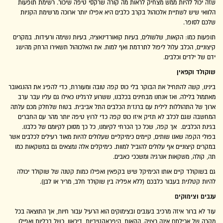
שזה יכול להיות ממש מצחיק לראות מה קורה שרקסי טיפה שיכור. רשימת תופעות
הלוואי שיש לשתיית אלכוהול בקרב כלבים היא אפילו יותר ארוכה מרשימת הקניות
שלכם לסופר.
תופעות כמו: הקאות, שלשולים, בעיות קואורדינאציה, בעיות נשימה ורעידות. במקרים
קיצוניים, הכלב עלול ליפול לתרדמת ואף למות. את האלכוהול תשאירו הרחק מהישג
ידם של ילדים וכלבים.
שוקולד וקפאין
בינינו, קשה להתחיל את הבוקר בלי כוס קפה טובה ומעוררת, כדי להפיג את ההנגאובר
מאתמול בלילה. ואז אנחנו מבחינים בכלבנו, ששרוע לרגלינו כאילו גם עליו עבר ערב
ארוך של התהוללות לילית עם ברנז'ת הכלבים התל אביבית. בטוח שלחלק מכם עלתה
המחשבה שגם לכלב לא תזיק איזו כוס קפה כדי לרוץ טיפה יותר מהר עם החברים
בגינת הכלבים. אך קפה, שכל כך הכרחי לקיומנו, כל כך מסוכן לקיומם של כלבנו.
בפולי הקפה שאנו שותים, קיימים כימיקליים שעלולים להיות מאוד רעילים לכלבים אשר
במקרים קיצוניים אף עלולים להוביל למוות. כימיקלים אלה נמצאים גם במשקאות כמו
תה, קולה, משקאות אנרגיה ומשככי כאבים.
גם בשוקולד קיים אותו הכימיקל שיש בקפאין ואפילו כמות קטנה של שוקולד יכולה
להיות קטלנית בעבור כלבכם (ללא אפליה בין שוקולד חלב, מריר או לבן).
ענבים וצימוקים
עוד לא ברור איזה מרכיב בענבים ובצימוקים הוא הרעיל עבור חיות, אך התוצאה בכל
מקרה של אכילתם אינה רצויה. הקאות, היפראקטיביות, דיכאון, כשל בכליות ואפילו