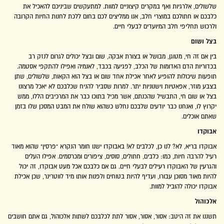
שלשולים, אלרגיות ואף במקרים קיצוניים למוות. למתעקשים שביניכם להאכיל את
כלבכם או חתולכם במוצרי חלב, אנו ממליצים לכם בחום ללכת לחנות החיות הקרובה
ולרכוש תחליפי חלב המיועדים לבעלי חיים.
בצל ושום
בין אם זה חי, מטוגן, מבושל או בצורת אבקה, שום ובצל יכולים לגרום לנזק רב
בכדוריות הדם האדומות של הכלב, לפגיעה בכבד, לאנמיה ואפילו להתקפי אסטמה.
תופעות שיכולות להופיע לאחר אכילת אחד שום או בצל הוא הקאות, שלשולים, שתן
בצבע מוזר, אפאטיות וישנוניות יתר. למרות שסביר להניח שכלבכם לא יאכל מרצונו
בצל או שום חי, התבשיל שהכנתם, אשר מכיל בתוכו כבר את המרכיבים הללו, ממש
יקרוץ לו, ואנחנו כבר יודעים שלבכם נחלש כשהוא שולח את המבט המסכן שלו בזמן
שאתם אוכלים.
אבוקדו
אבוקדו בריא, לא? לנו כן, לכלבים לא! באבוקדו ישנו חומר הנקרא "פרסין" שהוא מאוד
רעיל להרבה חיות, כמו: כלבים, חתולים, סוסים, ציפורים ומכרסמים. אפילו העלים
והגרעין של האבוקדו רעילים לבעלי חיים. גם אם כלבכם אכל מעט אבוקדו, זה יכול
להיות מאוד מסוכן עבורו, ועדיף להיות בטוחים ולפנות אותו מיד לווטרינר, שכן אכילת
אבוקדו יכולה להוביל למוות.
אלכוהול
תשננו את זה היטב: אסור, אסור, אסור לתת לכלבכם לשתות אלכוהול, גם אתם חושבים