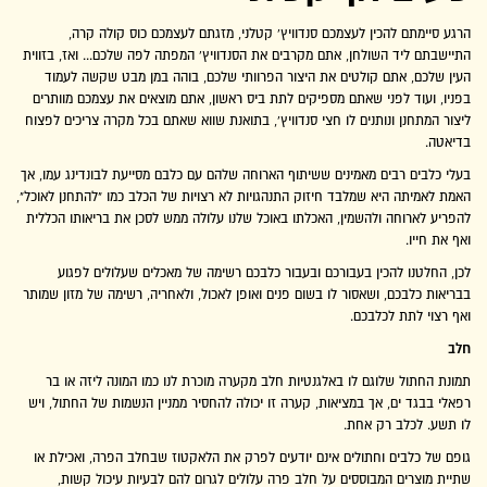
הרגע סיימתם להכין לעצמכם סנדוויץ' קטלני, מזגתם לעצמכם כוס קולה קרה,
התיישבתם ליד השולחן, אתם מקרבים את הסנדוויץ' המפתה לפה שלכם... ואז, בזווית
העין שלכם, אתם קולטים את היצור הפרוותי שלכם, בוהה במן מבט שקשה לעמוד
בפניו, ועוד לפני שאתם מספיקים לתת ביס ראשון, אתם מוצאים את עצמכם מוותרים
ליצור המתחנן ונותנים לו חצי סנדוויץ', בתואנת שווא שאתם בכל מקרה צריכים לפצוח
בדיאטה.
בעלי כלבים רבים מאמינים ששיתוף הארוחה שלהם עם כלבם מסייעת לבונדינג עמו, אך
האמת לאמיתה היא שמלבד חיזוק התנהגויות לא רצויות של הכלב כמו "להתחנן לאוכל",
להפריע לארוחה ולהשמין, האכלתו באוכל שלנו עלולה ממש לסכן את בריאותו הכללית
ואף את חייו.
לכן, החלטנו להכין בעבורכם ובעבור כלבכם רשימה של מאכלים שעלולים לפגוע
בבריאות כלבכם, ושאסור לו בשום פנים ואופן לאכול, ולאחריה, רשימה של מזון שמותר
ואף רצוי לתת לכלבכם.
חלב
תמונת החתול שלוגם לו באלגנטיות חלב מקערה מוכרת לנו כמו המונה ליזה או בר
רפאלי בבגד ים, אך במציאות, קערה זו יכולה להחסיר ממניין הנשמות של החתול, ויש
לו תשע. לכלב רק אחת.
גופם של כלבים וחתולים אינם יודעים לפרק את הלאקטוז שבחלב הפרה, ואכילת או
שתיית מוצרים המבוססים על חלב פרה עלולים לגרום להם לבעיות עיכול קשות,