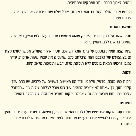
נוהגים לצרוך הרבה יותר ממתקים וממתיקים.
ועכשיו אחרי החלק המפחיד והמדכא הזה, אוכל שלנו שחבריכם על ארבע כן יכול
ליהנות ממנו:
חמאת בוטנים
חטיף אהוב על המון כלבים. לא רק שהוא משמש כמקור מעולה לפרוטאין, הוא מכיל
שומנים בריאים ללב, ויטמין בי ואי.
שימו קצת חמאת בוטנים על גרגר אוכל ויש לכם חטיף אילוף מעולה, אפשר לשים קצת
גם בצעצועים של כלבכם והנה קיבלתם כלב שמעסיק את עצמו שעות ארוכות. עדיף
כמובן לרכוש חמאת בוטנים ללא תוספת מלח, דבש ותוספות מלאכותיות.
ירקות
ירקות כמו גמבה, פלפל, מלפפון וגזר הם מצויינים לשיניים של כלבים. יש בהם ערך
קלורי נמוך, כך שאתם לא צריכים להוסיף עוד כוס אוכל לצלחת של היצור שמסתכל
עליכם כמו יתום מורעב, מה גם שאכילת ירקות תעביר את הזמן של הכלב בהנאה.
תפוחים
תפוח עוזר לנקות את שיניו של כלבכם ומשמש כמרענן נשימה. תפוחים עשירים בויטמין
a ו- c רק זיכרו להוציא את הגרעינים מהתפוח לפני שאתם מגישים לכלבכם את
התפוח.